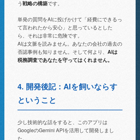
う
戦略の構築
です。
単発の質問をAIに投げかけて「経費にできるっ
て言われたから安心」と思っているとした
ら、それは非常に危険です。
AIは文脈を読みません。あなたの会社の過去の
否認事例も知りません。そして何より、
AIは
税務調査であなたを守ってはくれません。
4. 開発後記：AIを飼いならす
ということ
少し技術的な話をすると、このアプリは
GoogleのGemini APIを活用して開発しまし
た。